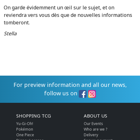
On garde évidemment un œil sur le sujet, et on
reviendra vers vous dès que de nouvelles informations
tomberont.
Stella
For preview information and all our news,
follow us on
SHOPPING TCG
ABOUT US
Yu-Gi-Oh!
Our Events
Pokémon
Who are we ?
One Piece
Delivery