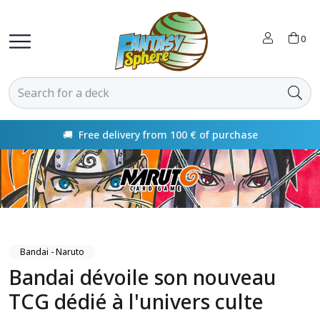
0
ery from 100 € of purchase
Payment in 4
Bandai - Naruto
Bandai dévoile son nouveau
TCG dédié à l'univers culte